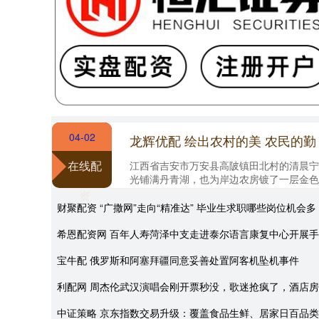
04-02
在线配
江西省吉安市万安县高陂镇田北村的清晨宁
光铺满丹青湖，也为岸边农房镀了一层金色
着的五彩农民画，为村子增添了别样的灵动。 
资
财聚配资 “广撒网”走向“精准达” 毕业生求职哪些岗位机会多
希恩配资网 百年人寿菏泽中支走进泰尔语言康复中心开展
宝牛配 俄罗斯和阿塞拜疆同意妥善处置阿客机坠机事件
利配网 周杰伦武汉演唱会刚开票秒没，歌迷抢疯了，酒店
中证策略 京东指数交易升级：覆盖食品生鲜、居家日百品