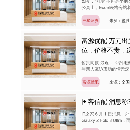
如今，“可爱”不再是小
公桌上，Excel表格旁站
三星证券
来源：盈胜
富源优配 万元
位，价格不贵，
侨批同款 最近，《给阿
与亲人互诉衷肠的情景深
富源优配
来源：全国
国客信配 消息称三星“
IT之家 6 月 1 日消息
Galaxy Z Fold 8 Ultr