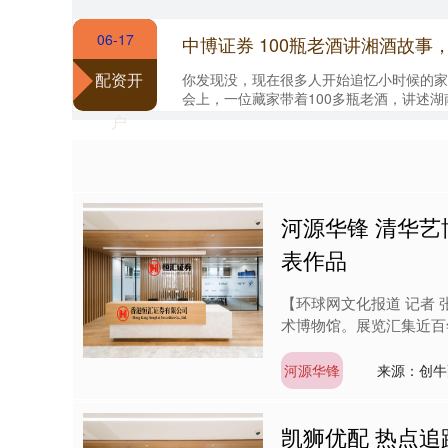
06-17
配资开
你发现没，现在很多人开始追忆小时候的家
会上，一位藏家带着100多瓶老酒，讲述
这些酒瓶泛黄、酒标褪色，却让不少人驻足观看
户
河源华锋 清华艺
表作品
【环球网文化报道 记者
术博物馆。展览汇集近百年
河源华锋
来源：创牛
凯狮优配 热点