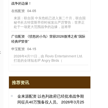
战争的边缘！
在线配资
04-05
来源：联合国 中东危机已进入第二个月，联合国
秘书长古特雷斯早些时候发出严厉警告：世界正
处于一场更大范围战争的边缘，这将带
广信配资 《愤怒的小鸟》荣获2026微博之夜“国际
经典IP荣誉”
申宝配资
04-15
批
2026年4月11日，由 Rovio Entertainment Ltd.
打造的全球知名IP Angry Birds（
推荐资讯
金来源配资 以色列政府已经批准战争期
间征兵40万预备役人员。 2026年3月25