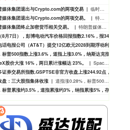
媒体集团退出与Crypto.com的两项交易
临时首席执行官凯文・麦格恩透露，Truth Social 的母公司特朗普媒体科技集团正在退出与Crypto.com的两项合作。公司新任管理层希望将这家科技企业的业务重心放在旗下媒体板块，以及与核聚变企业 TAE 待完成的合并交易上。此次战略调整背离了前任管理层的发展路线。2025 年加密货币国库业务鼎盛时期，前任管理层曾大举布局加密货币与金融服务赛道。麦格恩表示：“我们希望聚焦主业。” 他提到，过去一年数字资产国库类企业的市场已经趋于饱和。
媒体集团退出与Crypto.com的两项交易。
特朗普媒体集团退出与Crypto.com的两项交易。
业板指
3563.12
基金指数
47.56
1.35%
普媒体集团终止加密货币相关交易。
特朗普媒体集团终止加密货币相关交易。
周五（8月7日），彭博电动汽车价格回报指数2.16%，报3475.48点，本周累计上涨3.63%。
周五（
美国电话电报公司（AT&T）提交12亿欧元2028到期浮动利率全球票据发行最终条款说明书。
美国电
本周，标普500指数上涨3.6%，道指上涨3.0%，纳斯达克指数上涨5.2%。
本周，
ceX股价大涨 16%，两日累计涨幅达 23%。
SpaceX股价大涨 16%，两日累计涨幅达 23%。
多伦多证券交易所指数.GSPTSE非官方收盘上涨244.92点，涨幅0.68%，报36,381.23点。
多伦多
收盘：三大股指集体收涨
道指涨0.28%，标普500指数涨0.62%，纳指涨1.29%。爱彼迎涨17.43%，微芯科技涨13.92%，Coherent Corp涨13.41%，Palantir Technologies涨10.32%。“七姐妹”方面：特斯拉涨2.81%，英伟达涨2.28%，亚马逊涨0.79%，Meta Platforms涨0.34%，苹果涨0.31%，微软平，谷歌跌0.87%。
本周，标普累涨约3.5%，道指累涨约3%，纳指累涨5%，存储芯片指数跌约1.9%，半导体指数涨8.6%——周二高开以来持续高位窄幅震荡，科技股七巨头指数涨4.7%，降息赢家指数涨5.2%。周五非农日当天，标普500指数初步收涨0.6%，原材料、可选消费、科技板块涨超1%，能源板块跌1.3%。纳斯达克100指数初步收涨1.2%，成分股中，爱彼迎初步收涨17.1%，SpaceX涨14.5%，微芯科技、Palantir、AXON、Rocket Lab、HONA、TTWO、Lumentum至少涨6%，AMD、泰瑞达、闪迪、西部数据至多跌3.6%，希捷科技跌4.3%。
本周，