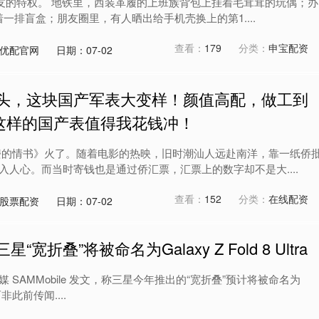
朋友的特权。 地铁里，西装革履的上班族背包上挂着毛茸茸的玩偶；办
着一排盲盒；朋友圈里，有人晒出给手机壳换上的第1....
查看：
179
分类：
申宝配资
优配官网
日期：07-02
出头，这块国产军表大变样！颜值高配，做工到
这样的国产表值得我花钱冲！
嬷的情书》火了。随着电影的热映，旧时潮汕人远赴南洋，靠一纸侨
入人心。而当时寄钱也是通过侨汇票，汇票上的数字却不是大....
查看：
152
分类：
在线配资
股票配资
日期：07-02
宽折叠”将被命名为Galaxy Z Fold 8 Ultra
，外媒 SAMMobile 发文，称三星今年推出的“宽折叠”预计将被命名为
a，而非此前传闻....