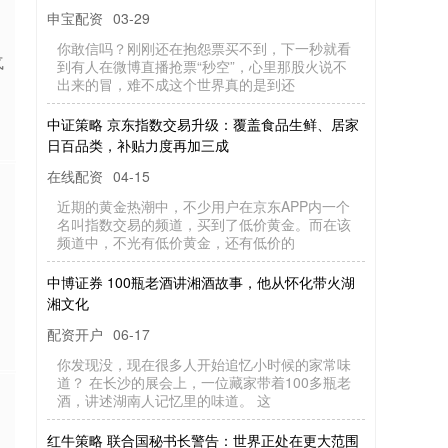
申宝配资
03-29
你敢信吗？刚刚还在抱怨票买不到，下一秒就看
气
到有人在微博直播抢票“秒空”，心里那股火说不
出来的冒，难不成这个世界真的是到还
中证策略 京东指数交易升级：覆盖食品生鲜、居家
日百品类，补贴力度再加三成
在线配资
04-15
近期的黄金热潮中，不少用户在京东APP内一个
名叫指数交易的频道，买到了低价黄金。而在该
频道中，不光有低价黄金，还有低价的
中博证券 100瓶老酒讲湘酒故事，他从怀化带火湖
湘文化
配资开户
06-17
你发现没，现在很多人开始追忆小时候的家常味
道？ 在长沙的展会上，一位藏家带着100多瓶老
酒，讲述湖南人记忆里的味道。 这
红牛策略 联合国秘书长警告：世界正处在更大范围