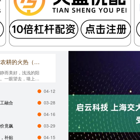
龙辉优配 绘出农村的美 农民的勤 农耕的火热（文艺赋美乡村）
静而美好，浅浅的阳
。一眼望去，墙上绘
湖畔，....
04-12
手工融合
03-28
04-16
房价竟飙
03-29
类，补贴
04-15