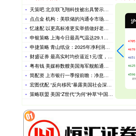
天策吧 北京联飞翔科技被出具警示函，涉财务报告错误
点点金 机构：美联储的沟通令市场感到困难，或拖累长期债券和股
沪深300
4694.44
43.13
0.93%
忆速配 以更高标准更实举措做好老干部工作
申银策略 上海今日最高气温达29.1℃ 节后降温又有雨
申捷策略 青山纸业：2025年净利润同比下降35.48%
财盛证券 最高实时均价逼近1元/度，广东电力现货价格为何大涨
粤有钱 美媒称数艘美国海军舰船通过霍尔木兹海峡
简配资 上市银行一季报前瞻：净息差边际企稳 盈利表现有望再上
宏图优配 “反向移民”暴露美国社会深层裂痕（深度观察）
策略联盟 美国“Z世代”为何“种草”中国游（国际论道）