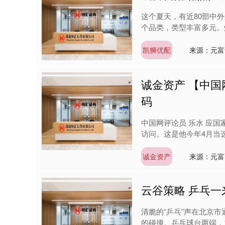
这个夏天，有近80部中
个品类，类型丰富多元。
凯狮优配
来源：元富
诚金资产 【中国
码
中国网评论员 乐水 应国
访问。这是他今年4月当选
诚金资产
来源：元富
云谷策略 乒乓一
清脆的“乒乓”声在北京
的碰撞。乒乓球台两端，1