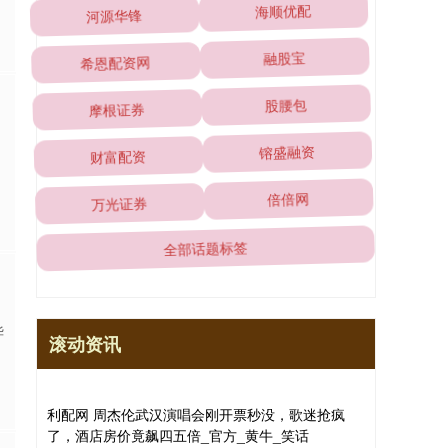
河源华锋
海顺优配
希恩配资网
融股宝
摩根证券
股腰包
财富配资
镕盛融资
万光证券
倍倍网
全部话题标签
华
滚动资讯
利配网 周杰伦武汉演唱会刚开票秒没，歌迷抢疯
了，酒店房价竟飙四五倍_官方_黄牛_笑话