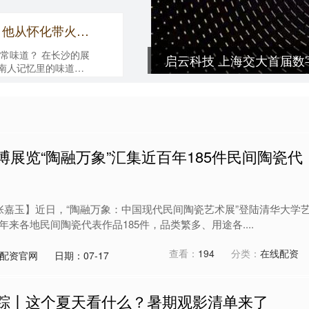
中博证券 100瓶老酒讲湘酒故事，他从怀化带火湖湘文化
常味道？ 在长沙的展
启云科技 上海交大首届
湖南人记忆里的味道。
....
博展览“陶融万象”汇集近百年185件民间陶瓷代
 张嘉玉】近日，“陶融万象：中国现代民间陶瓷艺术展”登陆清华大学
来各地民间陶瓷代表作品185件，品类繁多、用途各....
查看：
194
分类：
在线配资
配资官网
日期：07-17
追踪丨这个夏天看什么？暑期观影清单来了