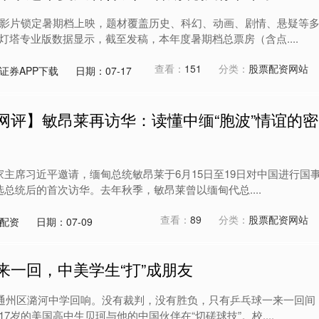
外影片锁定暑期档上映，题材覆盖历史、科幻、动画、剧情、悬疑等
灯塔专业版数据显示，截至发稿，本年度暑期档总票房（含点....
查看：
151
分类：
股票配资网站
证券APP下载
日期：07-17
网评】敏昂莱再访华：读懂中缅“胞波”情谊的密
家主席习近平邀请，缅甸总统敏昂莱于6月15日至19日对中国进行国
总统后的首次访华。去年秋季，敏昂莱曾以缅甸代总....
查看：
89
分类：
股票配资网站
配资
日期：07-09
来一回，中美学生“打”成朋友
市通州区潞河中学回响。没有裁判，没有胜负，只有乒乓球一来一回间
7岁的美国高中生贝珂与他的中国伙伴在“切磋球技”。校....