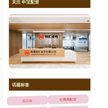
关注 申宝配资
多
事
话题标签
点点金
红腾网配资